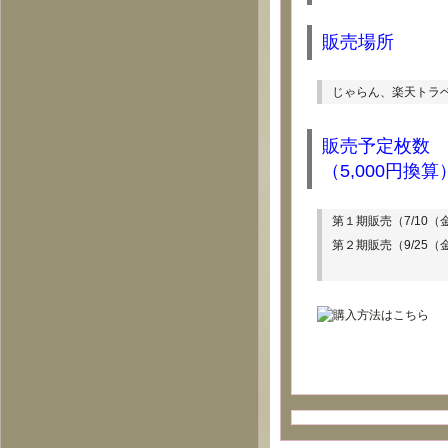
販売場所
じゃらん
、
楽天トラ
販売予定枚数
（5,000円換算
第１期販売（7/10（金
第２期販売（9/25（