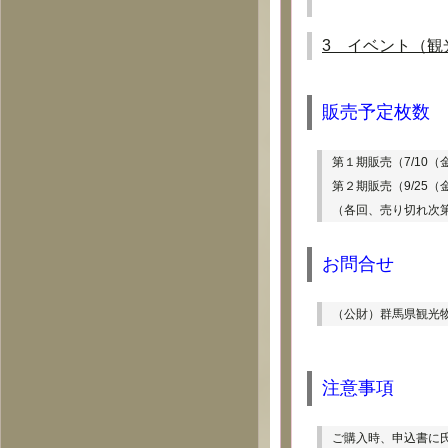
3
　イベント（観
販売予定枚数
第１期販売（7/10（金
第２期販売（9/25
（各回、売り切れ次
お問合せ
（公財）群馬県観光
注意事項
ご購入時、申込書に