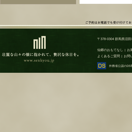
〒378-0304 群馬県沼田市
仙郷のおもてなし
お
|
よくあるご質問
お問
|
外務省公認のD