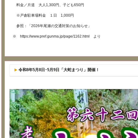
料金／片道 大人1,300円、子ども650円
※戸倉駐車場料金 １日 1,000円
参照：「2026年尾瀬の交通対策のお知らせ」
※
https://www.pref.gunma.jp/page/1162.html
より
令和8年5月8日･5月9日「大蛇まつり」開催！