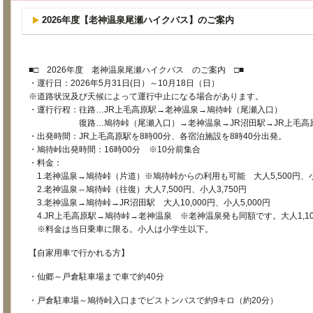
2026年度【老神温泉尾瀬ハイクバス】のご案内
■□ 2026年度 老神温泉尾瀬ハイクバス のご案内 □■
・運行日：2026年5月31日(日）～10月18日（日）
※道路状況及び天候によって運行中止になる場合があります。
・運行行程：往路…JR上毛高原駅→老神温泉→鳩待峠（尾瀬入口）
復路…鳩待峠（尾瀬入口）→老神温泉→JR沼田駅→JR上毛高
・出発時間：JR上毛高原駅を8時00分、各宿泊施設を8時40分出発。
・鳩待峠出発時間：16時00分 ※10分前集合
・料金：
1.老神温泉→鳩待峠（片道）※鳩待峠からの利用も可能 大人5,500円、小人
2.老神温泉⇔鳩待峠（往復）大人7,500円、小人3,750円
3.老神温泉→鳩待峠→JR沼田駅 大人10,000円、小人5,000円
4.JR上毛高原駅→鳩待峠→老神温泉 ※老神温泉発も同額です。大人1,100
※料金は当日乗車に限る。小人は小学生以下。
【自家用車で行かれる方】
・仙郷～戸倉駐車場まで車で約40分
・戸倉駐車場～鳩待峠入口までピストンバスで約9キロ（約20分）