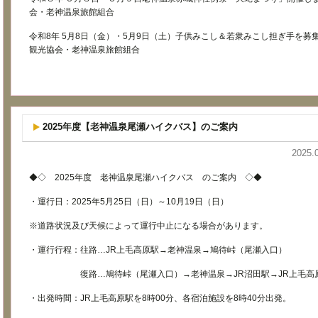
会・老神温泉旅館組合
令和8年 5月8日（金）・5月9日（土）子供みこし＆若衆みこし担ぎ手を募集致
観光協会・老神温泉旅館組合
2025年度【老神温泉尾瀬ハイクバス】のご案内
2025.
◆◇ 2025年度 老神温泉尾瀬ハイクバス のご案内 ◇◆
・運行日：2025年5月25日（日）～10月19日（日）
※道路状況及び天候によって運行中止になる場合があります。
・運行行程：往路…JR上毛高原駅→老神温泉→鳩待峠（尾瀬入口）
復路…鳩待峠（尾瀬入口）→老神温泉→JR沼田駅→JR上毛高
・出発時間：JR上毛高原駅を8時00分、各宿泊施設を8時40分出発。