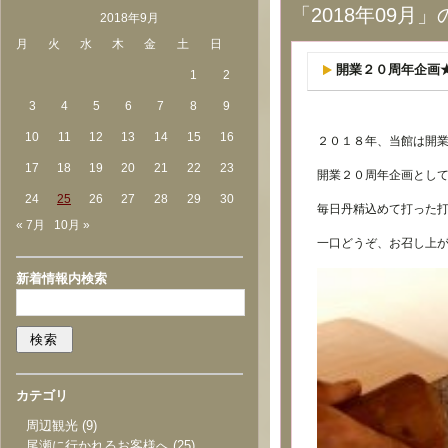
「2018年09月
2018年9月
月
火
水
木
金
土
日
開業２０周年企画
1
2
3
4
5
6
7
8
9
10
11
12
13
14
15
16
２０１８年、当館は開
17
18
19
20
21
22
23
開業２０周年企画とし
24
25
26
27
28
29
30
毎日丹精込めて打った
« 7月
10月 »
一口どうぞ、お召し上
新着情報内検索
カテゴリ
周辺観光
(9)
尾瀬に行かれるお客様へ
(25)