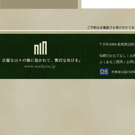
〒378-0304 群馬県沼田市
仙郷のおもてなし
お
|
よくあるご質問
お問
|
外務省公認のD