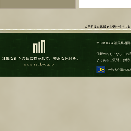
〒378-0304 群馬県沼田市
仙郷のおもてなし
お
|
よくあるご質問
お問
|
外務省公認のD