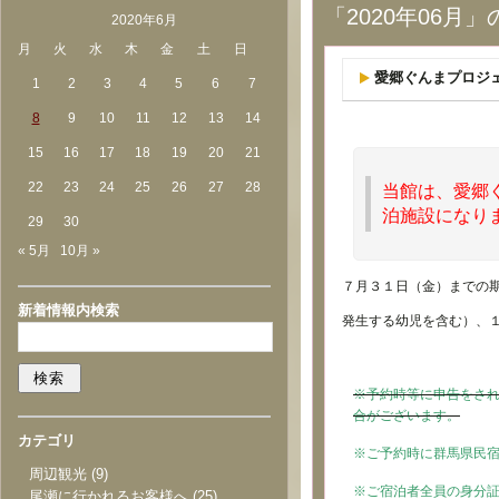
「2020年06月
2020年6月
月
火
水
木
金
土
日
愛郷ぐんまプロジ
1
2
3
4
5
6
7
8
9
10
11
12
13
14
15
16
17
18
19
20
21
22
23
24
25
26
27
28
当館は、
愛郷
泊施設になり
29
30
« 5月
10月 »
７月３１日（金）までの
新着情報内検索
発生する幼児を含む）、１
※予約時等に申告をさ
合がございます。
カテゴリ
※ご予約時に群馬県民
周辺観光
(9)
※ご宿泊者全員の身分
尾瀬に行かれるお客様へ
(25)