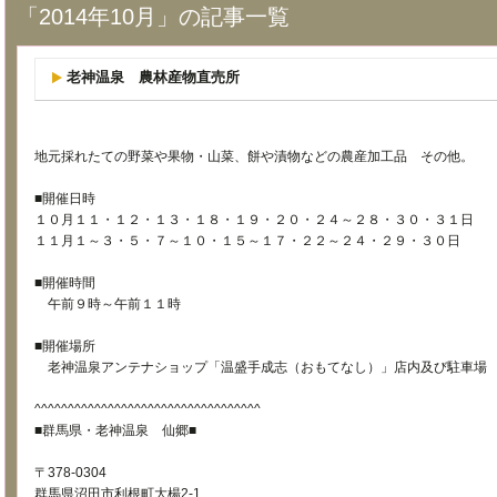
「2014年10月」の記事一覧
老神温泉 農林産物直売所
地元採れたての野菜や果物・山菜、餅や漬物などの農産加工品 その他。
■開催日時
１０月１１・１２・１３・１８・１９・２０・２４～２８・３０・３１日
１１月１～３・５・７～１０・１５～１７・２２～２４・２９・３０日
■開催時間
午前９時～午前１１時
■開催場所
老神温泉アンテナショップ「温盛手成志（おもてなし）」店内及び駐車場
^^^^^^^^^^^^^^^^^^^^^^^^^^^^^^^^^^
■群馬県・老神温泉 仙郷■
〒378-0304
群馬県沼田市利根町大楊2-1