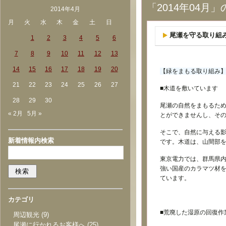
「2014年04月
2014年4月
月
火
水
木
金
土
日
尾瀬を守る取り組
1
2
3
4
5
6
7
8
9
10
11
12
13
14
15
16
17
18
19
20
【緑をまもる取り組み
21
22
23
24
25
26
27
■木道を敷いています
28
29
30
尾瀬の自然をまもるた
« 2月
5月 »
とができませんし、そ
そこで、自然に与える
新着情報内検索
です。木道は、山間部を
東京電力では、群馬県内
強い国産のカラマツ材を
ています。
カテゴリ
■荒廃した湿原の回復作
周辺観光
(9)
尾瀬に行かれるお客様へ
(25)