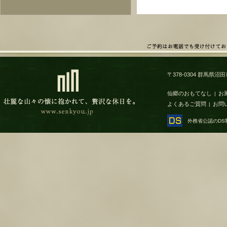
〒378-0304 群馬県沼田市
仙郷のおもてなし
お
|
よくあるご質問
お問
|
外務省公認のD