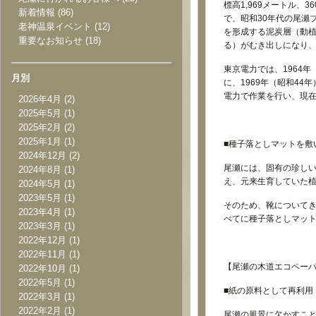
標高1,969メートル
新着情報
(86)
で、昭和30年代の尾瀬
老神温泉イベント
(12)
を形成する泥炭層（動植
重要なお知らせ
(18)
る）がむき出しになり、
東京電力では、1964
月別
に、1969年（昭和44
電力で作業を行い、現
2026年4月
(2)
2025年5月
(1)
2025年2月
(2)
2025年1月
(1)
■種子落としマットを敷
2024年12月
(2)
尾瀬には、固有の珍し
2024年8月
(1)
え、元来生育していた
2024年5月
(1)
2023年5月
(1)
そのため、靴について
2023年4月
(1)
べてに種子落としマッ
2023年3月
(1)
2022年12月
(1)
2022年11月
(1)
【尾瀬の木道エコペー
2022年10月
(1)
2022年5月
(1)
■紙の原料として再利用
2022年3月
(1)
2022年2月
(1)
尾瀬の風景に欠かすこ