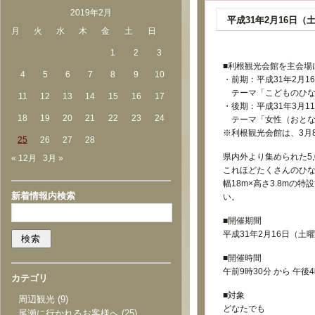
2019年2月
平成31年2月16日
月
火
水
木
金
土
日
1
2
3
■利根観光会館を主会場
4
5
6
7
8
9
10
・前期：平成31年2月1
テーマ「こどものひな
11
12
13
14
15
16
17
・後期：平成31年3月1
18
19
20
21
22
23
24
テーマ「女性（おとな
※利根観光会館は、3月
25
26
27
28
県内外より集められた5
« 12月
3月 »
これほどたくさんのひ
幅18m×高さ3.8mの
新着情報内検索
い。
■開催期間
平成31年2月16日（土
■開催時間
午前9時30分 から 午後4
カテゴリ
■対象
周辺観光
(9)
どなたでも
尾瀬に行かれるお客様へ
(25)