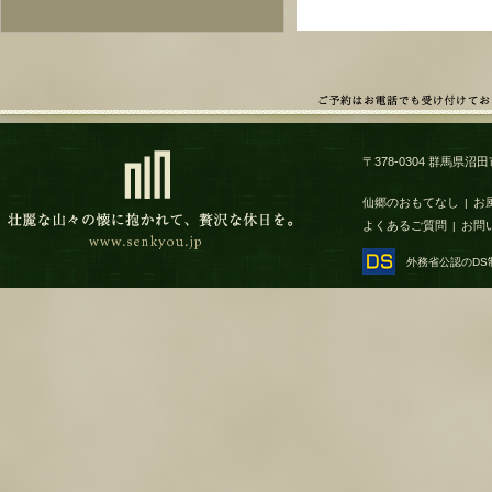
〒378-0304 群馬県沼田市
仙郷のおもてなし
お
|
よくあるご質問
お問
|
外務省公認のD