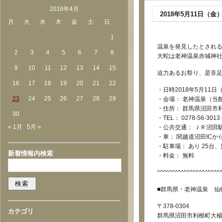
2018年4月
2018年5月11日
月
火
水
木
金
土
日
1
温泉を発見したとされ
2
3
4
5
6
7
8
大蛇は老神温泉赤城神
9
10
11
12
13
14
15
迫力あるお祭り、是非
16
17
18
19
20
21
22
・日時2018年5月11日
23
24
25
26
27
28
29
・会場： 老神温泉（当
・住所： 群馬県沼田市利
30
・TEL： 0278-56-30
« 1月
5月 »
・公共交通： ＪＲ沼田
・車： 関越道沼田ICから
・駐車場： あり 25台
新着情報内検索
・料金： 無料
^^^^^^^^^^^^^^^^^^^^^
■群馬県・老神温泉 仙
〒378-0304
カテゴリ
群馬県沼田市利根町大楊2