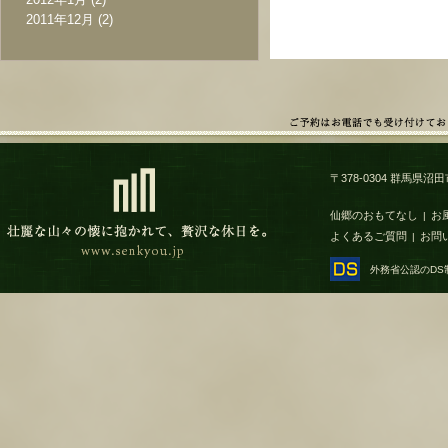
2011年12月
(2)
〒378-0304 群馬県沼田市
仙郷のおもてなし
お
|
よくあるご質問
お問
|
外務省公認のD